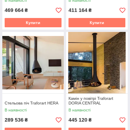
В наявності
В наявності
469 664
411 164
₴
₴
Купити
Купити
Камін у повітрі Traforart
Стельова піч Traforart HERA
DORIA CENTRAL
В наявності
В наявності
289 536
445 120
₴
₴