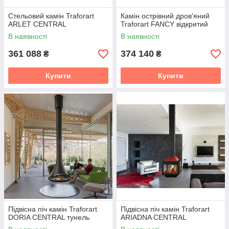
Стельовий камін Traforart
Камін острівний дров'яний
ARLET CENTRAL
Traforart FANCY відкритий
В наявності
В наявності
361 088
374 140
₴
₴
Купити
Купити
Підвісна піч камін Traforart
Підвісна піч камін Traforart
DORIA CENTRAL тунель
ARIADNA CENTRAL