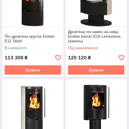
Дров'яна піч камін на ніжці
Піч дров'яна кругла Ember
Ember kamin E16 Limestone
E11 Stahl
(камінь)
В наявності
Під замовлення
113 308
120 120
₴
₴
Купити
Купити