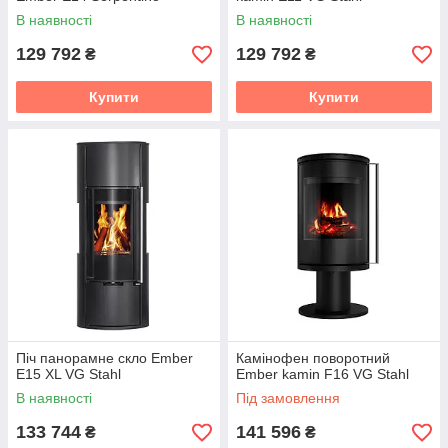
В наявності
В наявності
129 792
129 792
₴
₴
Купити
Купити
Піч панорамне скло Ember
Камінофен поворотний
E15 XL VG Stahl
Ember kamin F16 VG Stahl
В наявності
Під замовлення
133 744
141 596
₴
₴