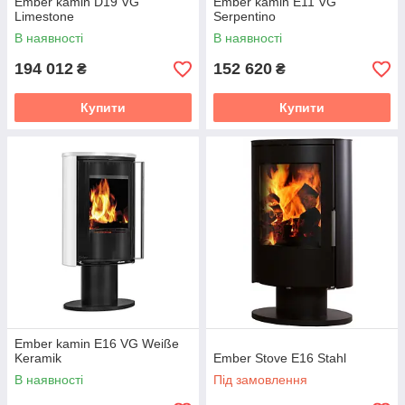
Ember kamin D19 VG
Ember kamin E11 VG
Limestone
Serpentino
В наявності
В наявності
194 012
152 620
₴
₴
Купити
Купити
Ember kamin E16 VG Weiße
Keramik
Ember Stove E16 Stahl
В наявності
Під замовлення