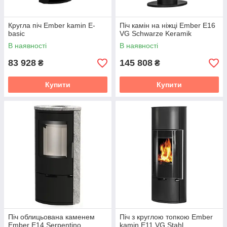
Кругла піч Ember kamin E-
Піч камін на ніжці Ember E16
basic
VG Schwarze Keramik
В наявності
В наявності
83 928
145 808
₴
₴
Купити
Купити
Піч облицьована каменем
Піч з круглою топкою Ember
Ember E14 Serpentino
kamin E11 VG Stahl