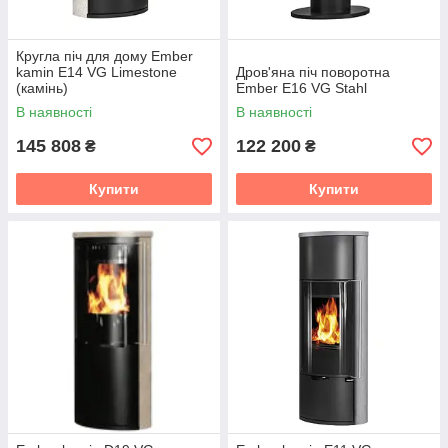
Кругла піч для дому Ember
kamin E14 VG Limestone
Дров'яна піч поворотна
(камінь)
Ember E16 VG Stahl
В наявності
В наявності
145 808
122 200
₴
₴
Купити
Купити