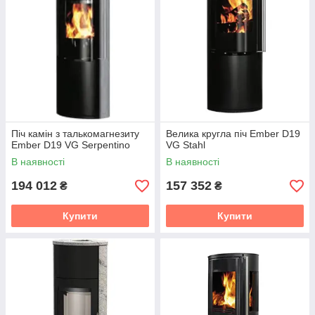
Піч камін з талькомагнезиту
Велика кругла піч Ember D19
Ember D19 VG Serpentino
VG Stahl
В наявності
В наявності
194 012
157 352
₴
₴
Купити
Купити