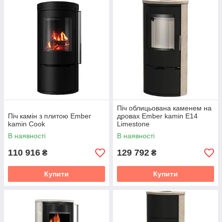
Піч облицьована каменем на
Піч камін з плитою Ember
дровах Ember kamin E14
kamin Cook
Limestone
В наявності
В наявності
110 916
129 792
₴
₴
Купити
Купити