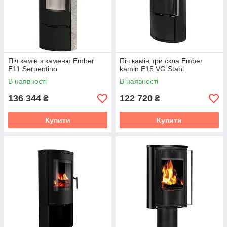
Піч камін з каменю Ember
Піч камін три скла Ember
E11 Serpentino
kamin E15 VG Stahl
В наявності
В наявності
136 344
122 720
₴
₴
Купити
Купити