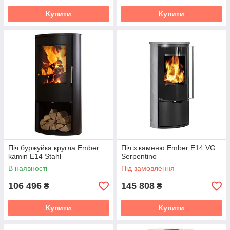
Купити
Купити
Піч буржуйка кругла Ember
Піч з каменю Ember E14 VG
kamin E14 Stahl
Serpentino
В наявності
Під замовлення
106 496
145 808
₴
₴
Купити
Купити