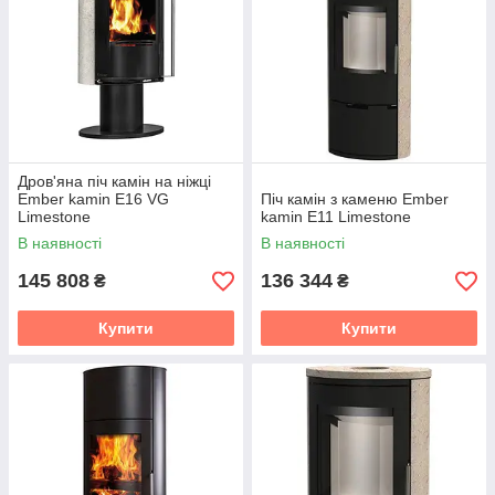
Дров'яна піч камін на ніжці
Ember kamin E16 VG
Піч камін з каменю Ember
Limestone
kamin E11 Limestone
В наявності
В наявності
145 808
136 344
₴
₴
Купити
Купити