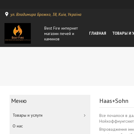
ул. Владимира Брожко, 38, Київ, Україна
Best Fire интернет
магазин печей и
ГЛАВНАЯ
ТОВАРЫ И 
каминов
Haas+Sohn
Товары и услуги
Все почалося в да
Нойхоффнунгсхютте
О нас
Впровадження інно