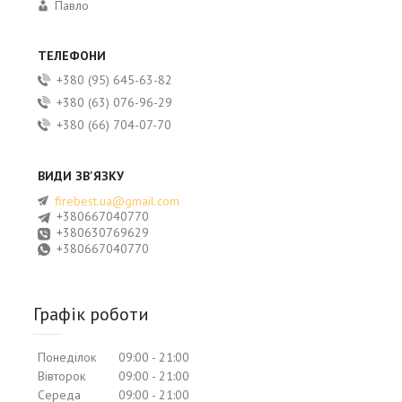
Павло
+380 (95) 645-63-82
+380 (63) 076-96-29
+380 (66) 704-07-70
firebest.ua@gmail.com
+380667040770
+380630769629
+380667040770
Графік роботи
Понеділок
09:00
21:00
Вівторок
09:00
21:00
Середа
09:00
21:00