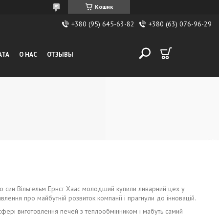
Кошик
+380 (95) 645-63-82
+380 (63) 076-96-29
АТА
О НАС
ОТЗЫВЫ
го син Вільгельм Ернст Хаас молодший купили ливарний цех у
лення про майбутній розвиток компанії і прагнули до інновацій.
сфері виготовлення печей з теплообмінником і мабуть самий