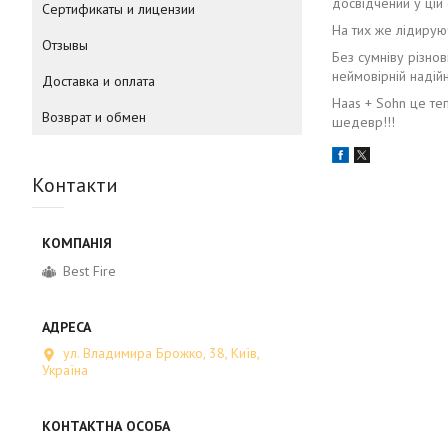
досвідчений у цій 
Сертификаты и лицензии
На тих же лідирую
Отзывы
Без сумніву різнов
неймовірній надійн
Доставка и оплата
Haas + Sohn це теп
Возврат и обмен
шедевр!!!
Контакти
Best Fire
ул. Владимира Брожко, 38, Київ,
Україна