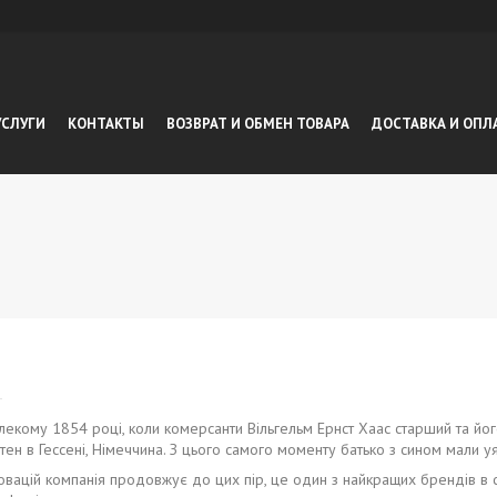
УСЛУГИ
КОНТАКТЫ
ВОЗВРАТ И ОБМЕН ТОВАРА
ДОСТАВКА И ОПЛ
лекому 1854 році, коли комерсанти Вільгельм Ернст Хаас старший та йо
н в Гессені, Німеччина. З цього самого моменту батько з сином мали уяв
вацій компанія продовжує до цих пір, це один з найкращих брендів в 