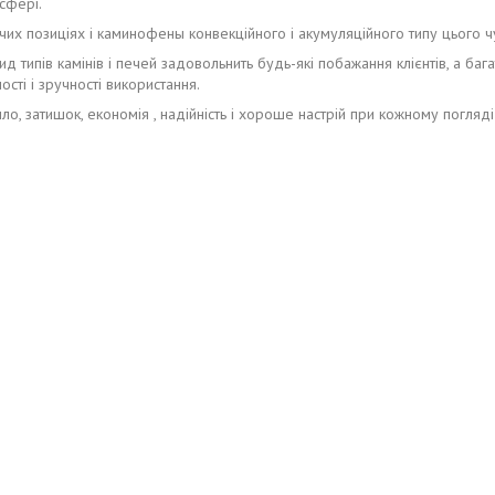
сфері.
чих позиціях і каминофены конвекційного і акумуляційного типу цього 
ид типів камінів і печей задовольнить будь-які побажання клієнтів, а б
ості і зручності використання.
ло, затишок, економія , надійність і хороше настрій при кожному погляді 