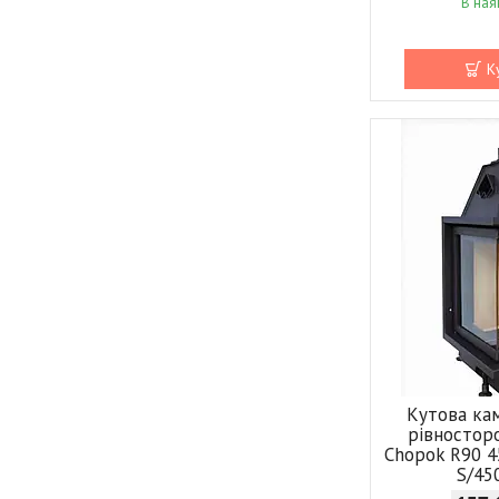
В ная
К
Кутова ка
рівностор
Chopok R90 4
S/45