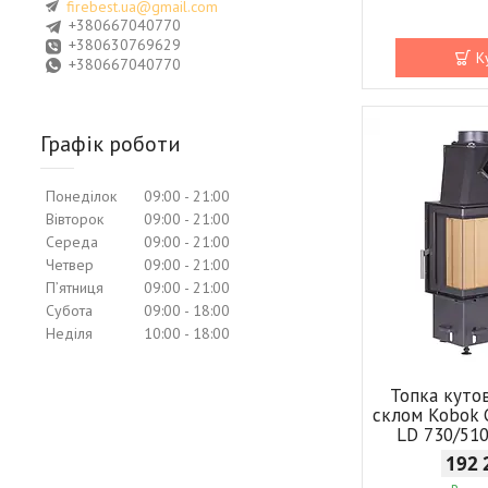
firebest.ua@gmail.com
+380667040770
+380630769629
К
+380667040770
Графік роботи
Понеділок
09:00
21:00
Вівторок
09:00
21:00
Середа
09:00
21:00
Четвер
09:00
21:00
Пʼятниця
09:00
21:00
Субота
09:00
18:00
Неділя
10:00
18:00
Топка кутов
склом Kobok 
LD 730/510
192 