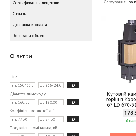
Сертификаты и лицензии
Отзывы
Доставка и оплата
Возврат и обмен
Фільтри
Ціна
Кутовий кам
Діаметр димоходу
горіння Kob
67 LD 670/5
Коефіцієнт корисної дії
178 
В ная
Потужність номінальна, кВт