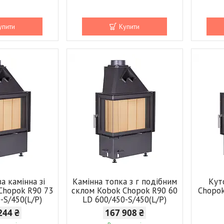
упити
Купити
а камінна зі
Камінна топка з г подібним
Кут
Chopok R90 73
склом Kobok Chopok R90 60
Chopok
-S/450(L/P)
LD 600/450-S/450(L/P)
244 ₴
167 908 ₴