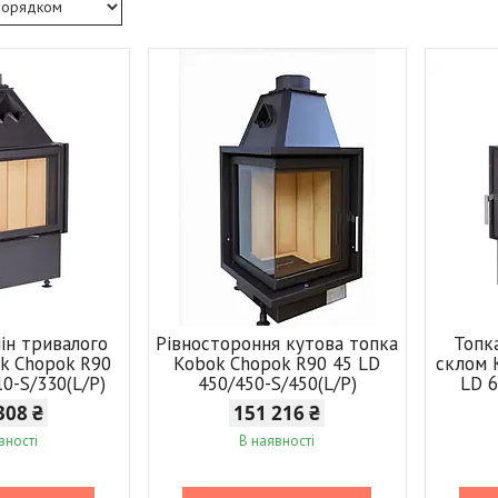
ін тривалого
Рівностороння кутова топка
Топка
ok Chopok R90
Kobok Chopok R90 45 LD
склом 
10-S/330(L/P)
450/450-S/450(L/P)
LD 6
308 ₴
151 216 ₴
вності
В наявності