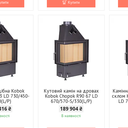
упити
Купити
дібна Kobok
Кутовий камін на дровах
Камінн
3 LD 730/450-
Kobok Chopok R90 67 LD
склом 
0(L/P)
670/570-S/330(L/P)
LD 7
316 ₴
189 904 ₴
вності
В наявності