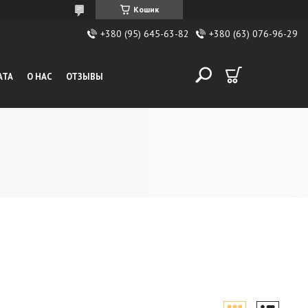
Кошик
+380 (95) 645-63-82
+380 (63) 076-96-29
АТА
О НАС
ОТЗЫВЫ