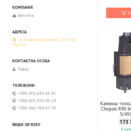
К
Best Fire
ул. Владимира Брожко, 38, Київ,
Україна
Павло
+380 (95) 645-63-82
+380 (63) 076-96-29
Камінна топк
+380 (66) 704-07-70
Chopok R90 6
S/45
173 
В ная