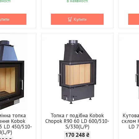
вності
В наявності
упити
Купити
мінна топка
Топка г подібна Kobok
Кутова
оння Kobok
Chopok R90 60 LD 600/510-
склом 
5 LD 450/510-
S/330(L/P)
LD 7
0(L/P)
170 248 ₴