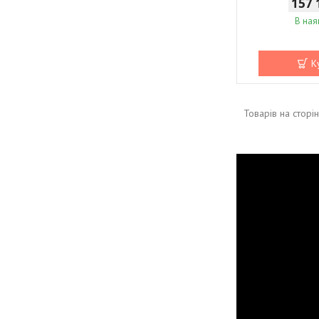
157 
В ная
К