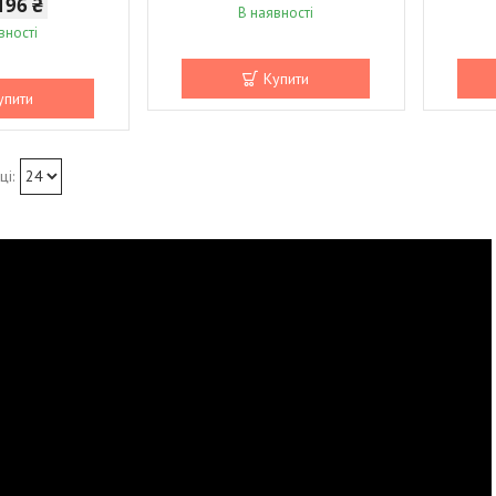
196 ₴
В наявності
вності
Купити
упити