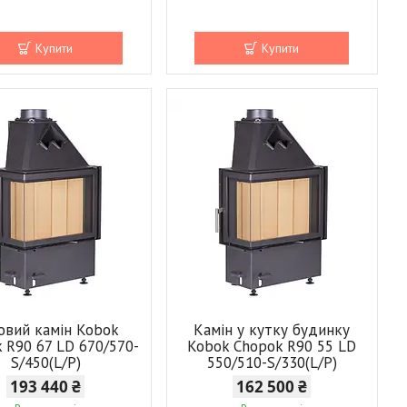
Купити
Купити
овий камін Kobok
Камін у кутку будинку
 R90 67 LD 670/570-
Kobok Chopok R90 55 LD
S/450(L/P)
550/510-S/330(L/P)
193 440 ₴
162 500 ₴