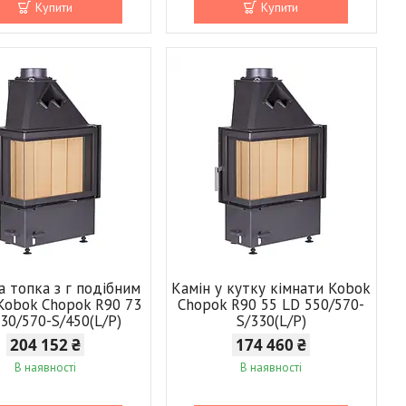
Купити
Купити
а топка з г подібним
Камін у кутку кімнати Kobok
Kobok Chopok R90 73
Chopok R90 55 LD 550/570-
30/570-S/450(L/P)
S/330(L/P)
204 152 ₴
174 460 ₴
В наявності
В наявності