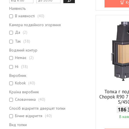
К
Наявність
В наявності
40
Камера подвійного згоряння
Да
2
Так
38
Водяний контур
Немає
2
Ні
38
Виробник
Kobok
40
Топка г по
Країна виробник
Chopok R90 7
Словаччина
40
S/45
Спосіб відкриття дверцят топки
186 
Бічне відкриття
40
В ная
Вид топки