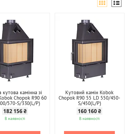
 кутова камінна зі
Кутовий камін Kobok
Kobok Chopok R90 60
Chopok R90 55 LD 550/450-
00/570-S/330(L/P)
S/450(L/P)
182 156 ₴
160 160 ₴
В наявності
В наявності