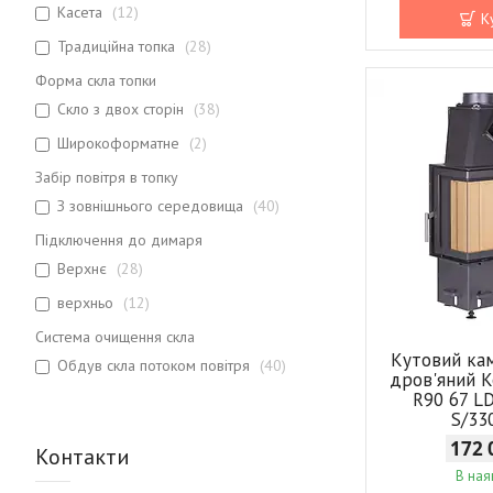
Касета
12
К
Традиційна топка
28
Форма скла топки
Скло з двох сторін
38
Широкоформатне
2
Забір повітря в топку
З зовнішнього середовища
40
Підключення до димаря
Верхнє
28
верхньо
12
Система очищення скла
Кутовий ка
Обдув скла потоком повітря
40
дров'яний 
R90 67 L
S/33
172 
Контакти
В ная