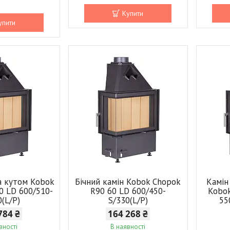
Купити
упити
а кутом Kobok
Бічний камін Kobok Chopok
Камін
0 LD 600/510-
R90 60 LD 600/450-
Kobok
0(L/P)
S/330(L/P)
55
784 ₴
164 268 ₴
вності
В наявності