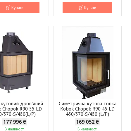
Купити
Купити
 кутовий дров'яний
Симетрична кутова топка
 Chopok R90 55 LD
Kobok Chopok R90 45 LD
0/570-S/450(L/P)
450/570-S/450 (L/P)
177 996 ₴
169 052 ₴
В наявності
В наявності