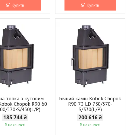
Купити
Купити
на топка з кутовим
Бічний камін Kobok Chopok
Kobok Chopok R90 60
R90 73 LD 730/570-
00/570-S/450(L/P)
S/330(L/P)
185 744 ₴
200 616 ₴
В наявності
В наявності