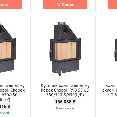
упити
Купити
мін для дому
Кутовий камін для дому
Камін
Kobok Chopok
Kobok Chopok R90 55 LD
склом 
D 670/450-
550/510-S/450(L/P)
LD 6
0(L/P)
166 088 ₴
016 ₴
В наявності
вності