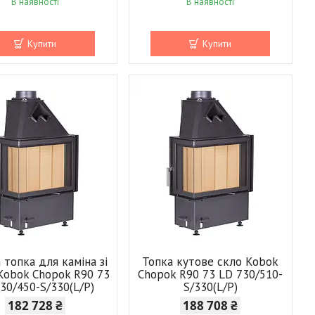
В наявності
В наявності
Купити
Купити
 топка для каміна зі
Топка кутове скло Kobok
Kobok Chopok R90 73
Chopok R90 73 LD 730/510-
30/450-S/330(L/P)
S/330(L/P)
182 728 ₴
188 708 ₴