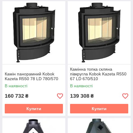
Камінна топка скляна
Камін панорамний Kobok
півкругла Kobok Kazeta R550
Kazeta R550 78 LD 780/570
67 LD 670/510
В наявності
В наявності
160 732
139 308
₴
₴
Купити
Купити