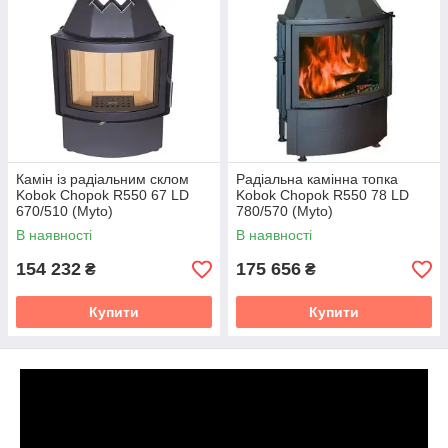
Камін із радіальним склом
Радіальна камінна топка
Kobok Chopok R550 67 LD
Kobok Chopok R550 78 LD
670/510 (Myto)
780/570 (Myto)
В наявності
В наявності
154 232
175 656
₴
₴
Купити
Купити