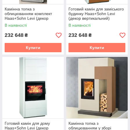
Камінна топка з
Готовий камін для заміського
облицюванням комплект
будинку Haas+Sohn Levi
Haas+Sohn Levi (декор
(декор вертикальний)
горизонтальний)
В наявності
В наявності
232 648
232 648
₴
₴
Купити
Купити
Готовий камін для дому
Камінна топка з
Haas+Sohn Levi (декор
облицюванням у зборі