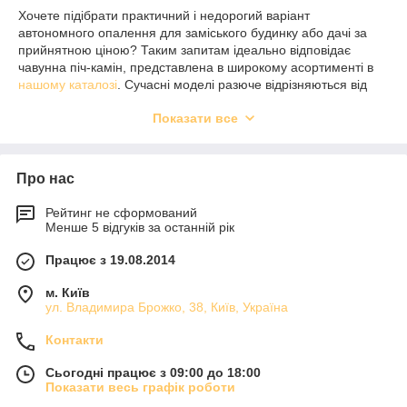
Хочете підібрати практичний і недорогий варіант
автономного опалення для заміського будинку або дачі за
прийнятною ціною? Таким запитам ідеально відповідає
чавунна піч-камін, представлена ​​в широкому асортименті в
нашому каталозі
. Сучасні моделі разюче відрізняються від
свого прототипу - грубки-буржуйки - як по дизайну, так і за
Показати все
технічними характеристиками. Вони прості, зручні і безпечні в
експлуатації, невибагливі в догляді, мають доступну ціну,
дозволяють раціонально витрачати запаси твердого палива,
заготовлених на сезон.
Про нас
В окремому розділі нашого каталогу ви знайдете кращі
чавунні печі lava
Рейтинг не сформований
, а також продукцію інших брендів,
Менше 5 відгуків за останній рік
представлену з докладними фото, кресленнями конструкцій і
описом. У режимі онлайн ви зможете підібрати і купити
Працює з 19.08.2014
відповідну піч з чавуну, окрему топку і декоративне
оформлення (камінний портал) до неї за прийнятними
м. Київ
цінами. А також забрати їх самовивозом з нашого складу в
ул. Владимира Брожко, 38, Київ, Україна
Києві, оформити доставку в Рівне або будь-яке інше місто
країни.
Контакти
Відмінні риси чавунних печей
Сьогодні працює з 09:00 до 18:00
останнього покоління
Показати весь графік роботи