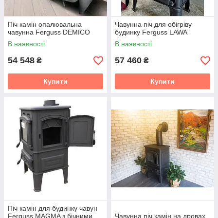
Піч камін опалювальна
Чавунна піч для обігріву
чавунна Ferguss DEMICO
будинку Ferguss LAWA
В наявності
В наявності
54 548
57 460
₴
₴
Купити
Купити
Піч камін для будинку чавун
Ferguss MAGMA з бічними
Чавунна піч камін на дровах