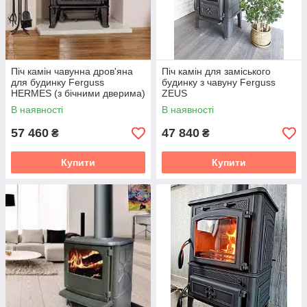
Піч камін чавунна дров'яна
Піч камін для заміського
для будинку Ferguss
будинку з чавуну Ferguss
HERMES (з бічними дверима)
ZEUS
В наявності
В наявності
57 460
47 840
₴
₴
Купити
Купити