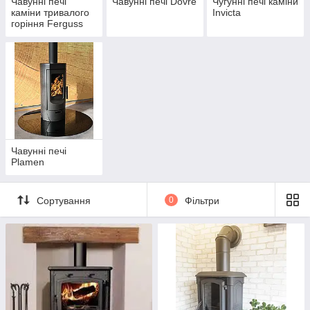
Чавунні печі
Чавунні печі Dovre
Чугунні печі каміни
каміни тривалого
Invicta
горіння Ferguss
Чавунні печі
Plamen
Сортування
0
Фільтри