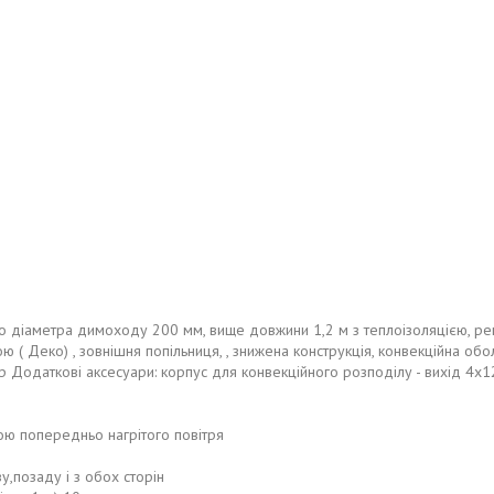
о діаметра димоходу 200 мм, вище довжини 1,2 м з теплоізоляцією, р
ю ( Деко) , зовнішня попільниця, , знижена конструкція, конвекційна обо
етр Додаткові аксесуари: корпус для конвекційного розподілу - вихід 4x
гою попередньо нагрітого повітря
у,позаду і з обох сторін