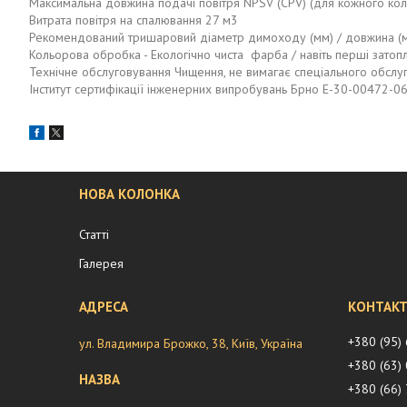
Максимальна довжина подачі повітря NPSV (CPV) (для кожного колі
Витрата повітря на спалювання 27 м3
Рекомендований тришаровий діаметр димоходу (мм) / довжина (м
Кольорова обробка - Екологічно чиста фарба / навіть перші затоп
Технічне обслуговування Чищення, не вимагає спеціального обслу
Інститут сертифікації інженерних випробувань Брно E-30-00472-0
НОВА КОЛОНКА
Статті
Галерея
+380 (95)
ул. Владимира Брожко, 38, Київ, Україна
+380 (63)
+380 (66)