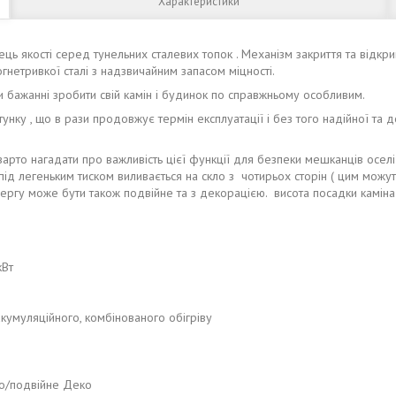
Характеристики
 якості серед тунельних сталевих топок . Механізм закриття та відкр
огнетривкої сталі з надзвичайним запасом міцності.
ри бажанні зробити свій камін і будинок по справжньому особливим.
, що в рази продовжує термін експлуатації і без того надійної та до
то нагадати про важливість цієї функції для безпеки мешканців оселі та
під легеньким тиском виливається на скло з чотирьох сторін ( цим можуть 
чергу може бути також подвійне та з декорацією. висота посадки каміна
кВт
кумуляційного, комбінованого обігріву
ко/подвійне Деко