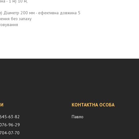
на - 1 м) 10 м,
) Діаметр 200 мм - ефективна довжина 5
лення без запаху
говування
6
 645-63-82
Павло
 076-96-29
 704-07-70