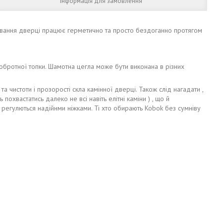
Інформація для замовлення
ивання дверці працює герметично та просто бездоганно протягом
бротної топки. Шамотна цегла може бути виконана в різних
 чистоти і прозорості скла камінної дверці. Також слід нагадати ,
похвастатись далеко не всі навіть елітні каміни ) , що й
 регулються надійнми ніжками. Ті хто обирають Kobok без сумніву