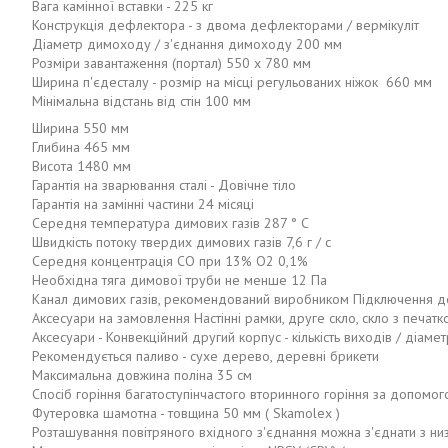
Вага камінної вставки - 225 кг
Конструкція дефлектора - з двома дефлекторами / вермікуліт
Діаметр димоходу / з'єднання димоходу 200 мм
Розміри завантаження (портал) 550 x 780 мм
Ширина п'єдесталу - розмір на місці регульованих ніжок 660 мм
Мінімальна відстань від стін 100 мм
Ширина 550 мм
Глибина 465 мм
Висота 1480 мм
Гарантія на зварювання сталі - Довічне тіло
Гарантія на замінні частини 24 місяці
Середня температура димових газів 287 ° C
Швидкість потоку твердих димових газів 7,6 г / с
Середня концентрація CO при 13% O2 ​​0,1%
Необхідна тяга димової труби не менше 12 Па
Канал димових газів, рекомендований виробником Підключення д
Аксесуари на замовлення Настінні рамки, друге скло, скло з печатко
Аксесуари - Конвекційний другий корпус - кількість виходів / діам
Рекомендується паливо - сухе дерево, деревні брикети
Максимальна довжина поліна 35 см
Спосіб горіння багатоступінчастого вторинного горіння за допомо
Футеровка шамотна - товщина 50 мм ( Skamolex )
Розташування повітряного вхідного з'єднання можна з'єднати з низ