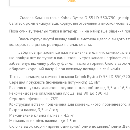
Опис
Сталева Камінна топка Kobok Bystra O 55 LD 550/790 це взірець
багатьох років експлуатації, корпус виготовлений з високоякісної в
Поза сумніву тунельні топки в інтер'єрі чи не найкраще рішення п
Ввесь корпус внутрі викладений шамотною цеглою вищого гатунку 
кольорах та в різних розмірах на смак клієнта.
Забір повітря ззовні це вже не дивина в елітних камінах ,але вар
що повітря яке поступає в камін ззовні через канали нагрівається і 
забезпечує відмінну роботу функції чистого горіння. Скло в свою 
обирають хороший настрій при кожному погляді на свій камін.
Технічні параметри камінної вставки Kobok Bystra O 55 LD 550/790
Середня потужність (номінальна потужність) 11 кВт
Використовується діапазон потужності для роботи від 5,5 до 16,5 
Рекомендована опалювальна площа від 90 до 390 м3
Середня ефективність 78%
Конструкція вставки призначена для конвекційного, променевого, а
Витрата палива, 3,5 кг / год
Максимальне кількіст палива - 4,5 кг
Мінімальна кількість палива - до 1,3 кг
Скло - з вдох сторін - пряме одинарне/пряме подвійне/пряме Де