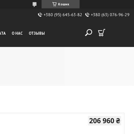
Кошик
+380 (95) 645-63-82
+380 (63) 076-96-29
АТА
О НАС
ОТЗЫВЫ
206 960 ₴