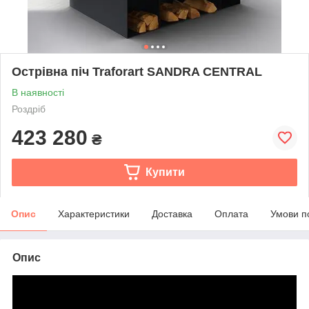
Острівна піч Traforart SANDRA CENTRAL
В наявності
Роздріб
423 280
₴
Купити
Опис
Характеристики
Доставка
Оплата
Умови п
Опис