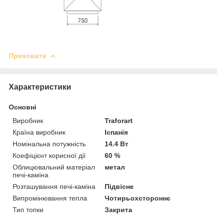
Приховати
Характеристики
Основні
Виробник
Traforart
Країна виробник
Іспанія
Номінальна потужність
14.4 Вт
Коефіцієнт корисної дії
60 %
Облицювальний матеріал
метал
печі-каміна
Розташування печі-каміна
Підвісне
Випромінювання тепла
Чотирьохстороннє
Тип топки
Закрита