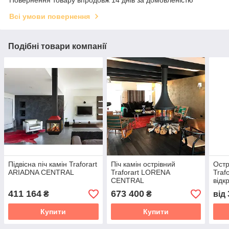
Всі умови повернення
Подібні товари компанії
Підвісна піч камін Traforart
Піч камін острівний
Остр
ARIADNA CENTRAL
Traforart LORENA
Traf
CENTRAL
відк
411 164
673 400
₴
₴
від
Купити
Купити