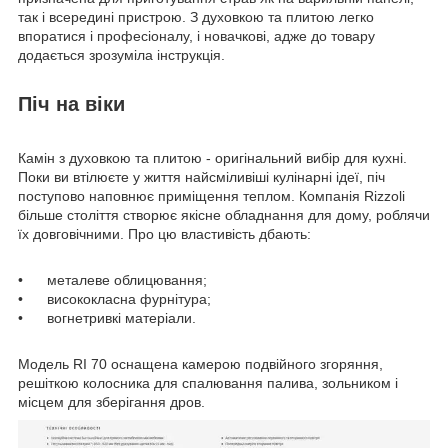
так і всередині пристрою. З духовкою та плитою легко
впоратися і професіоналу, і новачкові, адже до товару
додається зрозуміла інструкція.
Піч на віки
Камін з духовкою та плитою - оригінальний вибір для кухні.
Поки ви втілюєте у життя найсміливіші кулінарні ідеї, піч
поступово наповнює приміщення теплом. Компанія Rizzoli
більше століття створює якісне обладнання для дому, роблячи
їх довговічними. Про цю властивість дбають:
• металеве облицювання;
• висококласна фурнітура;
• вогнетривкі матеріали.
Модель RI 70 оснащена камерою подвійного згоряння,
решіткою колосника для спалювання палива, зольником і
місцем для зберігання дров.