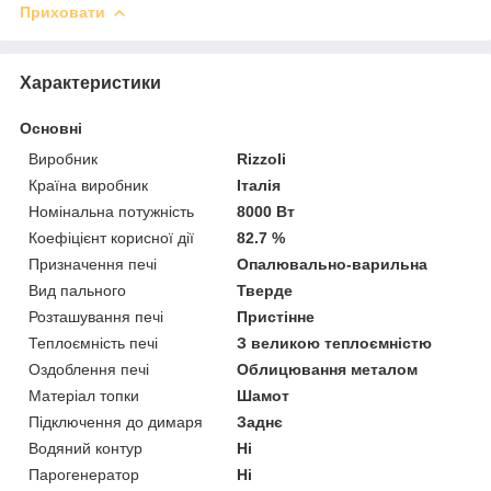
Приховати
Характеристики
Основні
Виробник
Rizzoli
Країна виробник
Італія
Номінальна потужність
8000 Вт
Коефіцієнт корисної дії
82.7 %
Призначення печі
Опалювально-варильна
Вид пального
Тверде
Розташування печі
Пристінне
Теплоємність печі
З великою теплоємністю
Оздоблення печі
Облицювання металом
Матеріал топки
Шамот
Підключення до димаря
Заднє
Водяний контур
Ні
Парогенератор
Ні