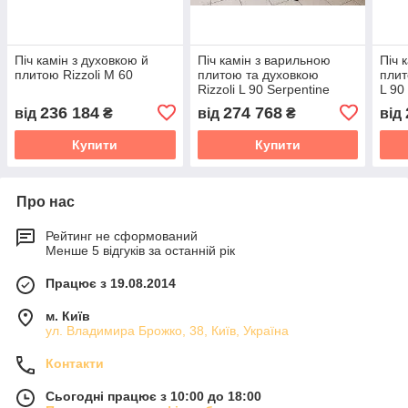
Піч камін з духовкою й
Піч камін з варильною
Піч 
плитою Rizzoli M 60
плитою та духовкою
плит
Rizzoli L 90 Serpentine
L 90
(камінь серпантин)
кера
236 184
274 768
від
₴
від
₴
від
Купити
Купити
Про нас
Рейтинг не сформований
Менше 5 відгуків за останній рік
Працює з 19.08.2014
м. Київ
ул. Владимира Брожко, 38, Київ, Україна
Контакти
Сьогодні працює з 10:00 до 18:00