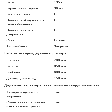
Вага
195 кг
Гарантійний термін
36 міс
Виносна топка
Ні
Наявність вбудованого
Ні
теплообмінника
Наявність скла в
Ні
дверцятах
Стан
Новий
Тип кам'янки
Закрита
Габаритні і приєднувальні розміри
Ширина
700 мм
Висота
850 мм
Глибина
600 мм
Діаметр димоходу
150 мм
Додаткові характеристики печей на твердому паливі
Камера подвійного
Так
згоряння
Спалювання палива на
Так
колосникових гратах