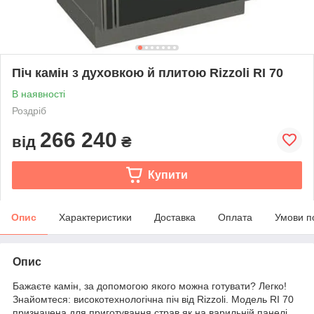
Піч камін з духовкою й плитою Rizzoli RI 70
В наявності
Роздріб
266 240
від
₴
Купити
Опис
Характеристики
Доставка
Оплата
Умови п
Опис
Бажаєте камін, за допомогою якого можна готувати? Легко!
Знайомтеся: високотехнологічна піч від Rizzoli. Модель RI 70
призначена для приготування страв як на варильній панелі,