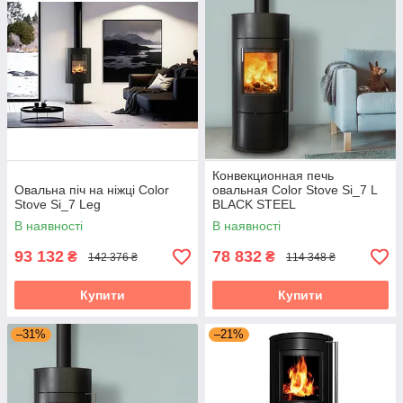
Конвекционная печь
Овальна піч на ніжці Color
овальная Color Stove Si_7 L
Stove Si_7 Leg
BLACK STEEL
В наявності
В наявності
93 132
78 832
₴
₴
142 376 ₴
114 348 ₴
Купити
Купити
–31%
–21%