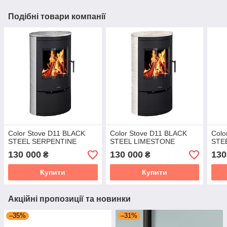
Подібні товари компанії
Color Stove D11 BLACK
Color Stove D11 BLACK
Colo
STEEL SERPENTINE
STEEL LIMESTONE
STE
130 000
130 000
130
₴
₴
Купити
Купити
Акційні пропозиції та новинки
–35%
–31%