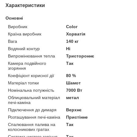
Характеристики
Основні
Виробник
Color
Країна виробник
Хорватія
Вага
140 кг
Водяний контур
Ні
Випромінювання тепла
Тристороннє
Камера подвійного
Так
згоряння
Коефіцієнт корисної дії
80 %
Матеріал топки
Шамот
Номінальна потужність
7000 Вт
Облицювальний матеріал
метал
печі-каміна
Підключення до димаря
Верхнє
Розташування печі-каміна
Пристінне
Спалювання палива на
Так
колосникових гратах
Система чистого горіння
Так