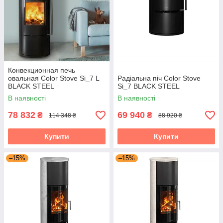
Конвекционная печь
овальная Color Stove Si_7 L
Радіальна піч Color Stove
BLACK STEEL
Si_7 BLACK STEEL
В наявності
В наявності
78 832
69 940
₴
₴
114 348 ₴
88 920 ₴
Купити
Купити
–15%
–15%