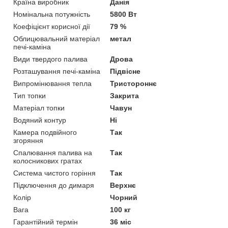
Країна виробник
Данія
Номінальна потужність
5800 Вт
Коефіцієнт корисної дії
79 %
Облицювальний матеріал
метал
печі-каміна
Види твердого палива
Дрова
Розташування печі-каміна
Підвісне
Випромінювання тепла
Тристороннє
Тип топки
Закрита
Матеріал топки
Чавун
Водяний контур
Ні
Камера подвійного
Так
згоряння
Спалювання палива на
Так
колосникових гратах
Система чистого горіння
Так
Підключення до димаря
Верхнє
Колір
Чорний
Вага
100 кг
Гарантійний термін
36 міс