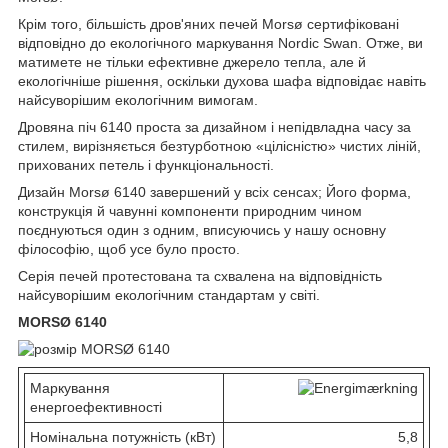
Крім того, більшість дров'яних печей Morsø сертифіковані
відповідно до екологічного маркування Nordic Swan. Отже, ви
матимете не тільки ефективне джерело тепла, але й
екологічніше рішення, оскільки духова шафа відповідає навіть
найсуворішим екологічним вимогам.
Дровяна піч 6140 проста за дизайном і непідвладна часу за
стилем, вирізняється безтурботною «цілісністю» чистих ліній,
прихованих петель і функціональності.
Дизайн Morsø 6140 завершений у всіх сенсах; Його форма,
конструкція й чавунні компоненти природним чином
поєднуються один з одним, вписуючись у нашу основну
філософію, щоб усе було просто.
Серія печей протестована та схвалена на відповідність
найсуворішим екологічним стандартам у світі.
MORSØ 6140
Маркування
енергоефективності
Номінальна потужність (кВт)
5,8