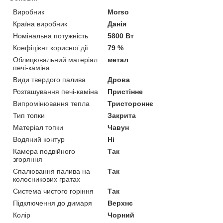
Виробник
Morso
Країна виробник
Данія
Номінальна потужність
5800 Вт
Коефіцієнт корисної дії
79 %
Облицювальний матеріал
метал
печі-каміна
Види твердого палива
Дрова
Розташування печі-каміна
Пристінне
Випромінювання тепла
Тристороннє
Тип топки
Закрита
Матеріал топки
Чавун
Водяний контур
Ні
Камера подвійного
Так
згоряння
Спалювання палива на
Так
колосникових гратах
Система чистого горіння
Так
Підключення до димаря
Верхнє
Колір
Чорний