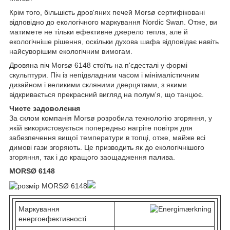
Крім того, більшість дров'яних печей Morsø сертифіковані
відповідно до екологічного маркування Nordic Swan. Отже, ви
матимете не тільки ефективне джерело тепла, але й
екологічніше рішення, оскільки духова шафа відповідає навіть
найсуворішим екологічним вимогам.
Дровяна піч Morsø 6148 стоїть на п'єдесталі у формі
скульптури. Піч із непідвладним часом і мінімалістичним
дизайном і великими скляними дверцятами, з якими
відкривається прекрасний вигляд на полум'я, що танцює.
Чисте задоволення
За склом компанія Morsø розробила технологію згоряння, у
якій використовується попередньо нагріте повітря для
забезпечення вищої температури в топці, отже, майже всі
димові гази згоряють. Це призводить як до екологічнішого
згоряння, так і до кращого заощадження палива.
MORSØ 6148
Маркування
енергоефективності