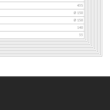
435
Ø 150
Ø 150
140
33