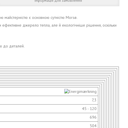
Інформація для замовлення
ою майстерністю є основною сутністю Morsø.
ки ефективне джерело тепла, але й екологічніше рішення, оскільки
ю до деталей.
7,3
45 - 120
696
504