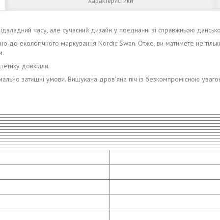
Характеристики
підвладний часу, але сучасний дизайн у поєднанні зі справжньою данськ
дно до екологічного маркування Nordic Swan. Отже, ви матимете не тіль
м.
тетику довкілля.
ально затишні умови. Вишукана дров'яна піч із безкомпромісною уваго