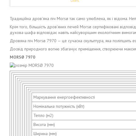
Опис
Традиційна дров'яна піч Morsø так само улюблена, як і відома. Не
Крім того, більшість дров'яних печей Morsø сертифіковані відпові
духова шафа відповідає навіть найсуворішим екологічним вимога
Дровяна піч Morsø 7970 — це сучасна скульптура, яка поліпшить ес
Досвід природного вогню збагачує приміщення, створюючи максим
MORSØ 7970
Маркування енергоефективності
Номінальна потужність (кВт)
Тепло (м2)
Висота (мм)
Ширина (мм)