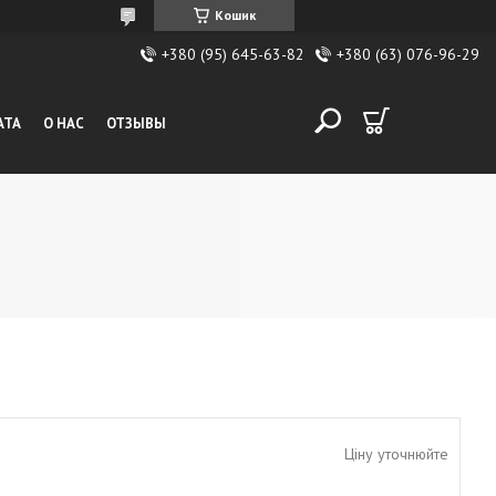
Кошик
+380 (95) 645-63-82
+380 (63) 076-96-29
АТА
О НАС
ОТЗЫВЫ
Ціну уточнюйте