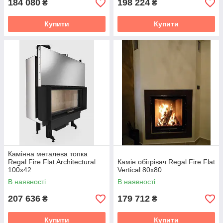
184 080
198 224
₴
₴
Купити
Купити
Камінна металева топка
Regal Fire Flat Architectural
Камін обігрівач Regal Fire Flat
100x42
Vertical 80x80
В наявності
В наявності
207 636
179 712
₴
₴
Купити
Купити