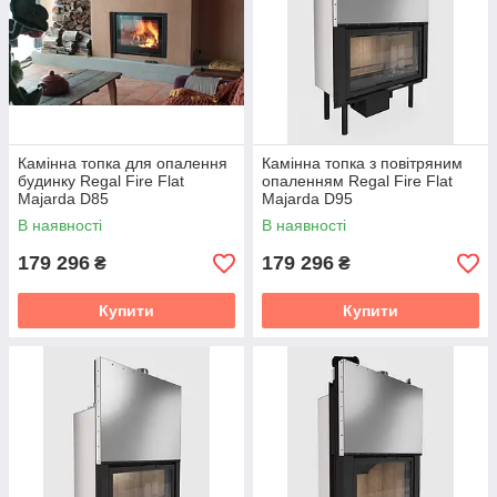
Камінна топка для опалення
Камінна топка з повітряним
будинку Regal Fire Flat
опаленням Regal Fire Flat
Majarda D85
Majarda D95
В наявності
В наявності
179 296
179 296
₴
₴
Купити
Купити