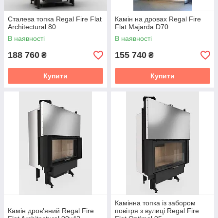
Сталева топка Regal Fire Flat
Камін на дровах Regal Fire
Architectural 80
Flat Majarda D70
В наявності
В наявності
188 760
155 740
₴
₴
Купити
Купити
Камінна топка із забором
Камін дров'яний Regal Fire
повітря з вулиці Regal Fire