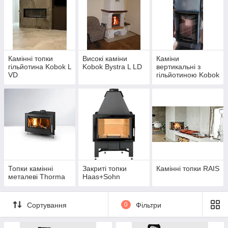
Камінні топки
Високі каміни
Каміни
гільйотина Kobok L
Kobok Bystra L LD
вертикальні з
VD
гільйотиною Kobok
Bystra L/VD
Топки камінні
Закриті топки
Камінні топки RAIS
металеві Thorma
Haas+Sohn
Сортування
0
Фільтри