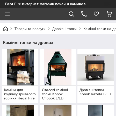
Best Fire интернет магазин печей и каминов
Товари та послуги
Дров'яні топки
Камінні топки на д
Камінні топки на дровах
Каміни для
Сталеві камінні
Дров'яні топки
будинку тривалого
топки Kobok
Kobok Kazeta L/LD
горіння Regal Fire
Chopok L/LD
(гільйотина)